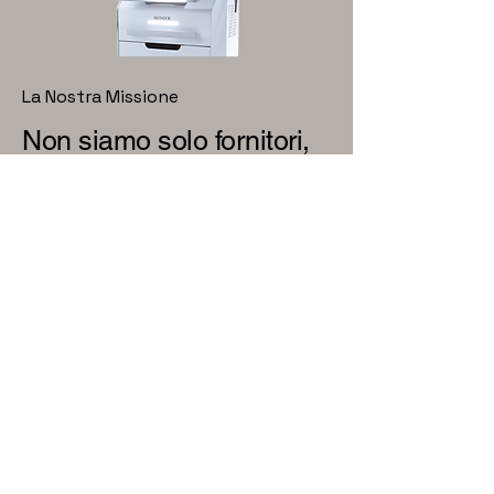
La Nostra Missione
Non siamo solo fornitori,
costruiamo un metodo.
Zona Estetica supporta
estetiste e centri estetici
professionali nella scelta
di protocolli, tecnologie e
strategie capaci di
trasformare trattamenti
viso e corpo in percorsi
ad alto valore percepito.